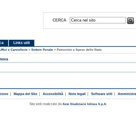
CERCA
ica
Links utili
Uffici e Cancellerie
>
Settore Penale
>
Patrocinio a Spese dello Stato
enova
zione
|
Mappa del Sito
|
Accessibilità
|
Note legali
|
Software utili
|
Amministra
Sito web realizzato da
Aste Giudiziarie Inlinea S.p.A.