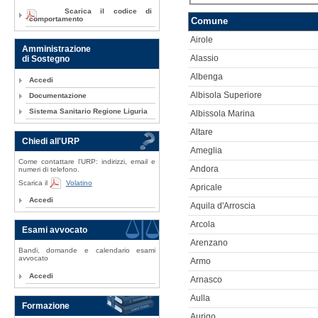
Scarica il codice di
comportamento
Comune
Airole
Amministrazione
di Sostegno
Alassio
Albenga
Accedi
Albisola Superiore
Documentazione
Sistema Sanitario Regione Liguria
Albissola Marina
Altare
Chiedi all'URP
Ameglia
Come contattare l'URP: indirizzi, email e
Andora
numeri di telefono.
Scarica il
Volatino
Apricale
Accedi
Aquila d'Arroscia
Arcola
Esami avvocato
Arenzano
Bandi, domande e calendario esami
avvocato
Armo
Accedi
Arnasco
Aulla
Formazione
Aurigo