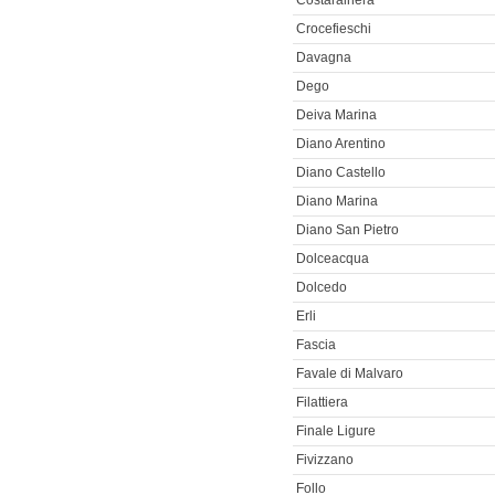
Costarainera
Crocefieschi
Davagna
Dego
Deiva Marina
Diano Arentino
Diano Castello
Diano Marina
Diano San Pietro
Dolceacqua
Dolcedo
Erli
Fascia
Favale di Malvaro
Filattiera
Finale Ligure
Fivizzano
Follo