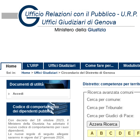
L'URP
Uffici Giudiziari
Come fare per...
Modulist
Home
Sei in:
Home
>
Uffici Giudiziari
>
Circondario del Distretto di Genova
Documenti di utilità
Distretto: competenze per territ
Ricerca avanzata comuni
Accedi
Cerca per comune:
Codice di comportamento
Cerca per Tribunale:
dei dipendenti pubblici
Cerca per Giudici di Pace:
Con decreto del 18 ottobre 2023, il
Ministero della Giustizia ha adottato il
nuovo codice di comportamento per i suoi
dipendenti.
A
B
C
D
E
F
Le nuove regole di seguito allegate
saranno in vigore dal 1° gennaio 2024.