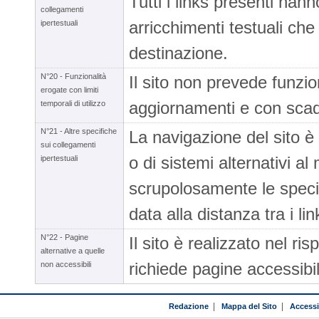
Tutti i links presenti han
collegamenti
arricchimenti testuali che
ipertestuali
destinazione.
N°20 - Funzionalità
Il sito non prevede funzio
erogate con limiti
aggiornamenti e con sca
temporali di utilizzo
N°21 - Altre specifiche
La navigazione del sito è g
sui collegamenti
o di sistemi alternativi al 
ipertestuali
scrupolosamente le specif
data alla distanza tra i lin
N°22 - Pagine
Il sito è realizzato nel ri
alternative a quelle
richiede pagine accessibili
non accessibili
Redazione
|
Mappa del Sito
|
Accessib