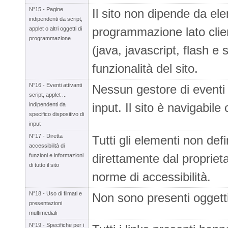
N°15 - Pagine
Il sito non dipende da ele
indipendenti da script,
programmazione lato clien
applet o altri oggetti di
programmazione
(java, javascript, flash e 
funzionalità del sito.
N°16 - Eventi attivanti
Nessun gestore di eventi 
script, applet ...
input. Il sito è navigabile
indipendenti da
specifico dispositivo di
input
N°17 - Diretta
Tutti gli elementi non def
accessibilità di
direttamente dal proprietar
funzioni e informazioni
di tutto il sito
norme di accessibilità.
N°18 - Uso di filmati e
Non sono presenti oggetti
presentazioni
multimediali
N°19 - Specifiche per i