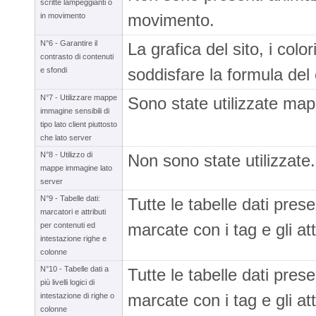
scritte lampeggianti o
movimento.
in movimento
N°6 - Garantire il
La grafica del sito, i color
contrasto di contenuti
soddisfare la formula del
e sfondi
N°7 - Utilizzare mappe
Sono state utilizzate mapp
immagine sensibili di
tipo lato client piuttosto
che lato server
N°8 - Utilizzo di
Non sono state utilizzate.
mappe immagine lato
server
N°9 - Tabelle dati:
Tutte le tabelle dati pre
marcatori e attributi
marcate con i tag e gli att
per contenuti ed
intestazione righe e
colonne
N°10 - Tabelle dati a
Tutte le tabelle dati pre
più livelli logici di
marcate con i tag e gli att
intestazione di righe o
colonne