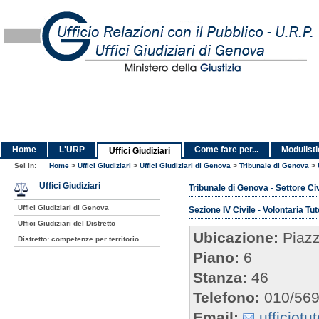
Home
L'URP
Come fare per...
Modulist
Uffici Giudiziari
Sei in:
Home
>
Uffici Giudiziari
>
Uffici Giudiziari di Genova
>
Tribunale di Genova
>
Uffici Giudiziari
Tribunale di Genova - Settore Civ
Uffici Giudiziari di Genova
Sezione IV Civile - Volontaria T
Uffici Giudiziari del Distretto
Ubicazione:
Piazz
Distretto: competenze per territorio
Piano:
6
Stanza:
46
Telefono:
010/56
Email:
ufficiotu