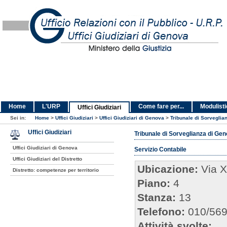
Home
L'URP
Come fare per...
Modulist
Uffici Giudiziari
Sei in:
Home
>
Uffici Giudiziari
>
Uffici Giudiziari di Genova
>
Tribunale di Sorveglia
Uffici Giudiziari
Tribunale di Sorveglianza di Ge
Uffici Giudiziari di Genova
Servizio Contabile
Uffici Giudiziari del Distretto
Ubicazione:
Via X
Distretto: competenze per territorio
Piano:
4
Stanza:
13
Telefono:
010/56
Attività svolte: