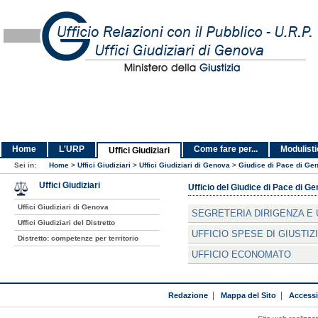
Home
L'URP
Come fare per...
Modulist
Uffici Giudiziari
Sei in:
Home
>
Uffici Giudiziari
>
Uffici Giudiziari di Genova
>
Giudice di Pace di Ge
Uffici Giudiziari
Ufficio del Giudice di Pace d
Uffici Giudiziari di Genova
SEGRETERIA DIRIGENZA E
Uffici Giudiziari del Distretto
UFFICIO SPESE DI GIUSTIZ
Distretto: competenze per territorio
UFFICIO ECONOMATO
Redazione
|
Mappa del Sito
|
Accessib