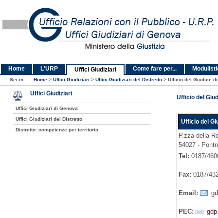
Home
L'URP
Come fare per...
Modulist
Uffici Giudiziari
Sei in:
Home
>
Uffici Giudiziari
>
Uffici Giudiziari del Distretto
>
Ufficio del Giudice d
Uffici Giudiziari
Ufficio del Giu
Uffici Giudiziari di Genova
Uffici Giudiziari del Distretto
Ufficio del G
Distretto: competenze per territorio
P.zza della R
54027 - Pontr
Tel:
0187/460
Fax:
0187/43
Email:
gd
PEC:
gdp.