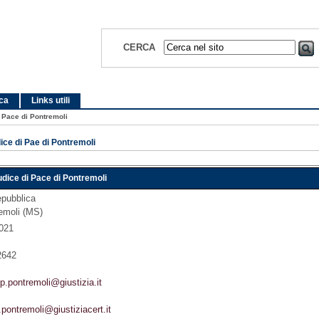
CERCA
ica
Links utili
i Pace di Pontremoli
dice di Pae di Pontremoli
iudice di Pace di Pontremoli
epubblica
emoli (MS)
021
2642
p.pontremoli@giustizia.it
pontremoli@giustiziacert.it