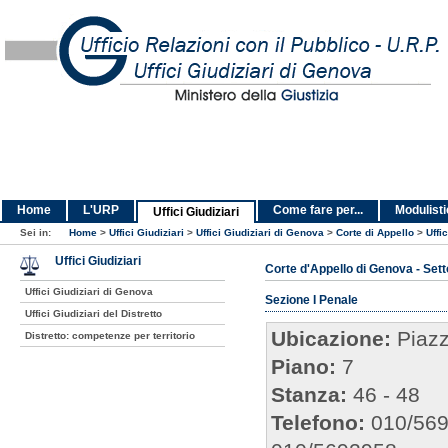
Home
L'URP
Come fare per...
Modulist
Uffici Giudiziari
Sei in:
Home
>
Uffici Giudiziari
>
Uffici Giudiziari di Genova
>
Corte di Appello
>
Uffi
Uffici Giudiziari
Corte d'Appello di Genova - Set
Uffici Giudiziari di Genova
Sezione I Penale
Uffici Giudiziari del Distretto
Ubicazione:
Piazz
Distretto: competenze per territorio
Piano:
7
Stanza:
46 - 48
Telefono:
010/56