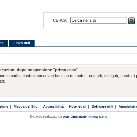
CERCA
ica
Links utili
esecuzioni dopo sospensione "prima casa"
 impartisce istruzioni ai vari fiduciari (stimatori, custodi, delegati, curatori)
020.
zione
|
Mappa del Sito
|
Accessibilità
|
Note legali
|
Software utili
|
Amministra
Sito web realizzato da
Aste Giudiziarie Inlinea S.p.A.