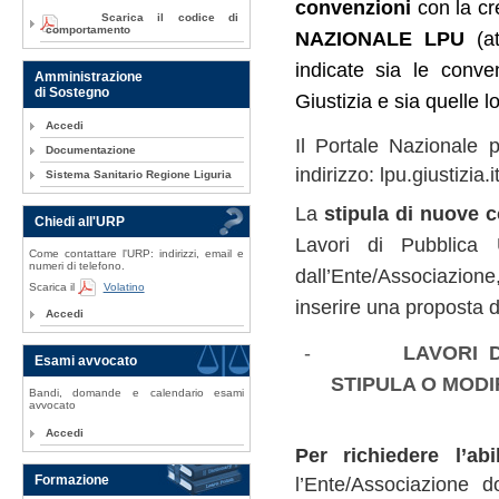
convenzioni
con la cr
Scarica il codice di
comportamento
NAZIONALE LPU
(a
indicate sia le conven
Amministrazione
di Sostegno
Giustizia e sia quelle l
Accedi
Il Portale Nazionale p
Documentazione
indirizzo: lpu.giustizia.i
Sistema Sanitario Regione Liguria
La
stipula di nuove 
Chiedi all'URP
Lavori di Pubblica U
Come contattare l'URP: indirizzi, email e
numeri di telefono.
dall’Ente/Associazione
Scarica il
Volatino
inserire una proposta 
Accedi
-
LAVORI D
Esami avvocato
STIPULA O MODI
Bandi, domande e calendario esami
avvocato
Accedi
Per richiedere l’abil
Formazione
l’Ente/Associazione do