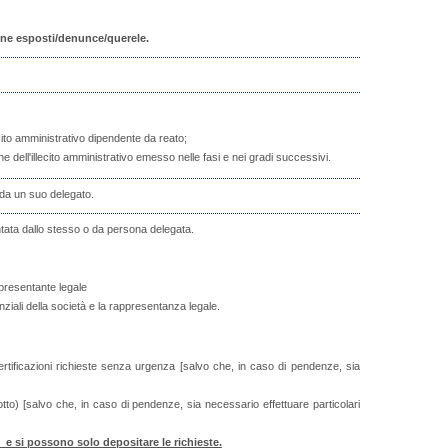
zione esposti/denunce/querele.
e l'illecito amministrativo dipendente da reato;
e dell'illecito amministrativo emesso nelle fasi e nei gradi successivi.
 da un suo delegato.
ntata dallo stesso o da persona delegata.
presentante legale
nziali della società e la rappresentanza legale.
rtificazioni richieste senza urgenza [salvo che, in caso di pendenze, sia
otto) [salvo che, in caso di pendenze, sia necessario effettuare particolari
 si possono solo depositare le richieste.