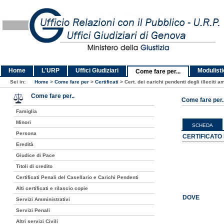
Home
L'URP
Uffici Giudiziari
Modulist
Come fare per...
Sei in:
Home
>
Come fare per
>
Certificati
>
Cert. dei carichi pendenti degli illeciti 
Come fare per..
Come fare per..
Famiglia
Minori
SCHEDA
Persona
CERTIFICATO 
Eredità
Giudice di Pace
Titoli di credito
Certificati Penali del Casellario e Carichi Pendenti
Alti certificati e rilascio copie
DOVE
Servizi Amministrativi
Servizi Penali
Altri servizi Civili