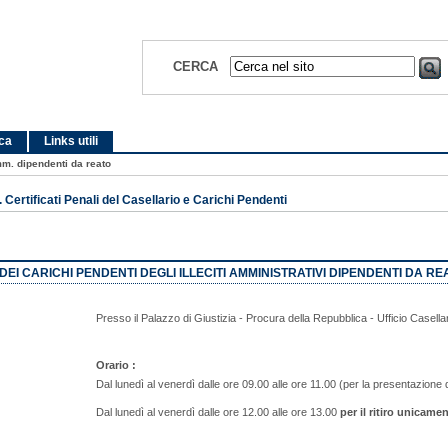
CERCA
ica
Links utili
amm. dipendenti da reato
 Certificati Penali del Casellario e Carichi Pendenti
DEI CARICHI PENDENTI DEGLI ILLECITI AMMINISTRATIVI DIPENDENTI DA RE
Presso il Palazzo di Giustizia - Procura della Repubblica - Ufficio Casella
Orario :
Dal lunedì al venerdì dalle ore 09.00 alle ore 11.00 (per la presentazione d
Dal lunedì al venerdì dalle ore 12.00 alle ore 13.00
per il ritiro unicame