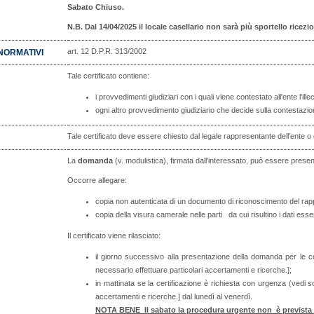
Sabato Chiuso.
N.B. Dal 14/04/2025 il locale casellario non sarà più sportello rice
art. 12 D.P.R. 313/2002
NORMATIVI
Tale certificato contiene:
i provvedimenti giudiziari con i quali viene contestato all'ent
ogni altro provvedimento giudiziario che decide sulla contestazion
Tale certificato deve essere chiesto dal legale rappresentante dell’ente o
La
domanda
(v. modulistica), firmata dall’interessato, può essere prese
Occorre allegare:
copia non autenticata di un documento di riconoscimento del rap
copia della visura camerale nelle parti da cui risultino i dati esse
Il certificato viene rilasciato:
il giorno successivo alla presentazione della domanda per le ce
necessario effettuare particolari accertamenti e ricerche.];
in mattinata se la certificazione è richiesta con urgenza (vedi s
accertamenti e ricerche.] dal lunedì al venerdì.
NOTA BENE Il sabato la procedura urgente non è prevista e