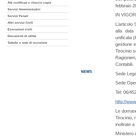
Alti certificati e rilascio copie
febbraio 
Servizi Amministrativi
IN VIGOR
Servizi Penali
Altri servizi Civili
L’articolo
Esecuzioni civili
alla data
Documenti di utilità
unificata (
Tabelle e note di iscrizione
gestione e
Tirocinio 
Ragionieri
Contabili.
NEWS
Sede Lega
Sede Oper
Tel: 06/4
http://www
Le domande
Tirocinio,
inoltrate 
Ministero d