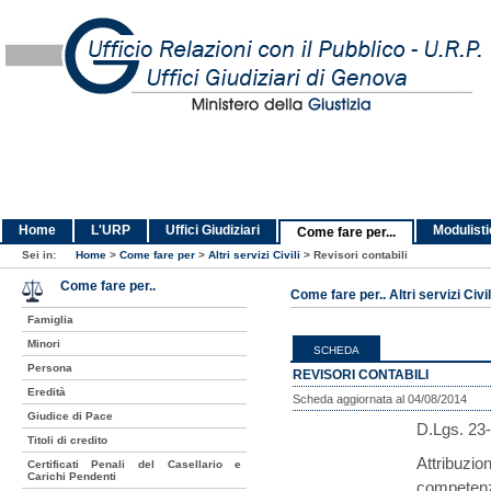
Home
L'URP
Uffici Giudiziari
Modulist
Come fare per...
Sei in:
Home
>
Come fare per
>
Altri servizi Civili
>
Revisori contabili
Come fare per..
Come fare per.. Altri servizi Civil
Famiglia
Minori
SCHEDA
Persona
REVISORI CONTABILI
Eredità
Scheda aggiornata al 04/08/2014
Giudice di Pace
D.Lgs. 23-
Titoli di credito
Attribuzio
Certificati Penali del Casellario e
Carichi Pendenti
competenze