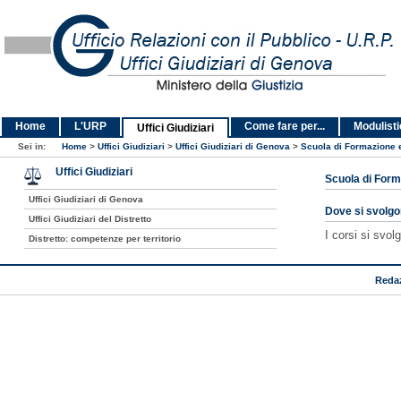
Home
L'URP
Come fare per...
Modulist
Uffici Giudiziari
Sei in:
Home
>
Uffici Giudiziari
>
Uffici Giudiziari di Genova
>
Scuola di Formazione 
Uffici Giudiziari
Scuola di Form
Uffici Giudiziari di Genova
Dove si svolgo
Uffici Giudiziari del Distretto
I corsi si svo
Distretto: competenze per territorio
Reda