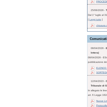
PROCEDIM
25/06/2026 -
Dal 1° luglio al 3
[
Leggi tutto
]
chiusura 
Comunicati
08/04/2026 -
lettera)
08/04/2026 - ESA
pubblicazione dell
ELENCO 
SORTEG
12/04/2023 -
C
Tribunale di 
In allegato le li
art. 6 Legge 162/
Nuove Lin
Protocoll