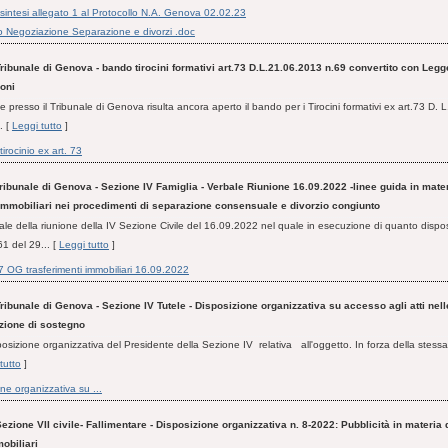
sintesi allegato 1 al Protocollo N.A. Genova 02.02.23
o Negoziazione Separazione e divorzi .doc
ribunale di Genova - bando tirocini formativi art.73 D.L.21.06.2013 n.69 convertito con Leg
ioni
 presso il Tribunale di Genova risulta ancora aperto il bando per i Tirocini formativi ex art.73 D. 
. [
Leggi tutto
]
irocinio ex art. 73
ribunale di Genova - Sezione IV Famiglia - Verbale Riunione 16.09.2022 -linee guida in mater
 immobiliari nei procedimenti di separazione consensuale e divorzio congiunto
rbale della riunione della IV Sezione Civile del 16.09.2022 nel quale in esecuzione di quanto dispo
1 del 29... [
Leggi tutto
]
7 OG trasferimenti immobiliari 16.09.2022
ribunale di Genova - Sezione IV Tutele - Disposizione organizzativa su accesso agli atti nel
zione di sostegno
sposizione organizzativa del Presidente della Sezione IV relativa all'oggetto. In forza della stes
tutto
]
ne organizzativa su ...
ezione VII civile- Fallimentare - Disposizione organizzativa n. 8-2022: Pubblicità in materia 
obiliari