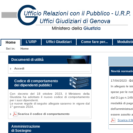
L'URP
Uffici Giudiziari
Come fare per...
Modulist
Home
Sei in:
Home
Documenti di utilità
Accedi
Novità normati
Codice di comportamento
17/04/2023 -
D.
dei dipendenti pubblici
In allegato le is
spese per le not
Con decreto del 18 ottobre 2023, il Ministero della
Giustizia ha adottato il nuovo codice di comportamento
dal D.Lgs n.149
per i suoi dipendenti.
modalità di paga
Le nuove regole di seguito allegate saranno in vigore dal
1° gennaio 2024.
dell'amministrazi
Scarica il codice di comportamento
essere assolto 
Scarica il 
Amministrazione
di Sostegno