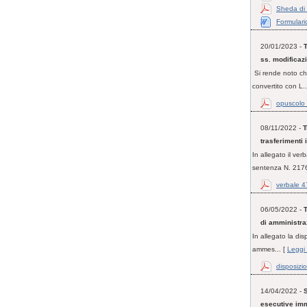
Sheda di 
Formulari
20/01/2023 -
T
ss. modificaz
Si rende noto che
convertito con L..
opuscolo t
08/11/2022 -
T
trasferimenti
In allegato il ve
sentenza N. 2176
verbale 4
06/05/2022 -
T
di amministra
In allegato la di
ammes... [
Leggi 
disposizio
14/04/2022 -
S
esecutive imm