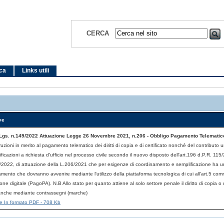
CERCA
ica
Links utili
ve
Lgs. n.149/2022 Attuazione Legge 26 Novembre 2021, n.206 - Obbligo Pagamento Telematic
truzioni in merito al pagamento telematico dei diritti di copia e di certificato nonchè del contributo u
ificazioni a richiesta d'ufficio nel processo civile secondo il nuovo disposto dell'art.196 d.P.R. 11
/2022, di attuazione della L.206/2021 che per esigenze di coordinamento e semplificazione ha un
mento che dovranno avvenire mediante l'utilizzo della piattaforma tecnologica di cui all'art.5 com
one digitale (PagoPA). N.B Allo stato per quanto attiene al solo settore penale il diritto di copia o d
anche mediante contrassegni (marche)
file In formato PDF - 708 Kb