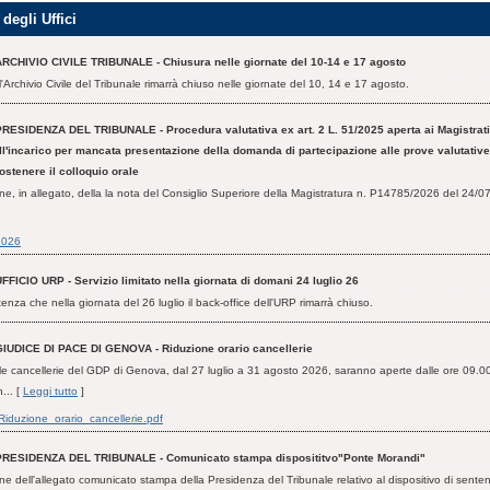
degli Uffici
ARCHIVIO CIVILE TRIBUNALE - Chiusura nelle giornate del 10-14 e 17 agosto
'Archivio Civile del Tribunale rimarrà chiuso nelle giornate del 10, 14 e 17 agosto.
PRESIDENZA DEL TRIBUNALE - Procedura valutativa ex art. 2 L. 51/2025 aperta ai Magistrati
ll'incarico per mancata presentazione della domanda di partecipazione alle prove valutative
ostenere il colloquio orale
ne, in allegato, della la nota del Consiglio Superiore della Magistratura n. P14785/2026 del 24/07
2026
FFICIO URP - Servizio limitato nella giornata di domani 24 luglio 26
enza che nella giornata del 26 luglio il back-office dell'URP rimarrà chiuso.
GIUDICE DI PACE DI GENOVA - Riduzione orario cancellerie
e cancellerie del GDP di Genova, dal 27 luglio a 31 agosto 2026, saranno aperte dalle ore 09.00
n... [
Leggi tutto
]
Riduzione_orario_cancellerie.pdf
PRESIDENZA DEL TRIBUNALE - Comunicato stampa disposititvo"Ponte Morandi"
ne dell'allegato comunicato stampa della Presidenza del Tribunale relativo al dispositivo di sente