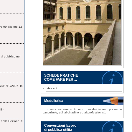
re 09 alle ore 12
 al pubblico nei
SCHEDE PRATICHE
COME FARE PER ...
 al 31/12/2026. In
Accedi
Modulistica
In questa sezione si trovano i moduli in uso presso le
8 -
cancellerie, utili al cittadino ed ai professionisti.
a della Sezione XI
Convenzioni lavoro
di pubblica utilità