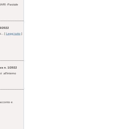
ARI -Parziale
 3/2022
... [
Leggi tutto
]
iva n. 1/2022
i all'interno
 acconto e