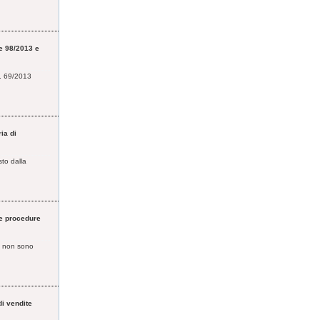
ge 98/2013 e
L. 69/2013
ia di
sto dalla
le procedure
sa non sono
di vendite