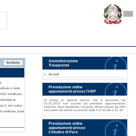
Amministrazione
Archivio
Trasparente
Accedi
o
Prenotazione online
nificato e delle
appuntamenti presso l'URP
5/2002 modificato
iformato le
Si avvisa la spett.le utenza che a decorrere dal
01.01.2023 non occorre più prendere appuntamento
ma 2, del codice
essendo stato ripristinato l'accesso diretto presso gli uffici
con orario dal lunedì al venerdì dalle h.8.30 alle h.12.30
i certificato potrà
Prenotazione online
appuntamenti presso
il Giudice di Pace