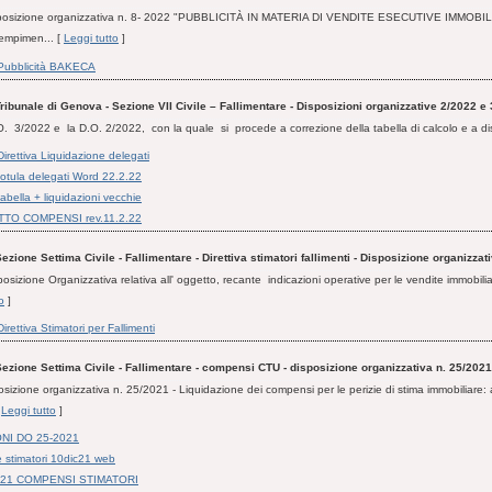
disposizione organizzativa n. 8- 2022 "PUBBLICITÀ IN MATERIA DI VENDITE ESECUTIVE IMMOBILI
dempimen... [
Leggi tutto
]
Pubblicità BAKECA
ribunale di Genova - Sezione VII Civile – Fallimentare - Disposizioni organizzative 2/2022 e
O. 3/2022 e la D.O. 2/2022, con la quale si procede a correzione della tabella di calcolo e a dis
irettiva Liquidazione delegati
otula delegati Word 22.2.22
abella + liquidazioni vecchie
TO COMPENSI rev.11.2.22
ezione Settima Civile - Fallimentare - Direttiva stimatori fallimenti - Disposizione organizzat
posizione Organizzativa relativa all' oggetto, recante indicazioni operative per le vendite immobiliar
o
]
rettiva Stimatori per Fallimenti
ezione Settima Civile - Fallimentare - compensi CTU - disposizione organizzativa n. 25/2021
posizione organizzativa n. 25/2021 - Liquidazione dei compensi per le perizie di stima immobiliare:
[
Leggi tutto
]
NI DO 25-2021
 stimatori 10dic21 web
021 COMPENSI STIMATORI