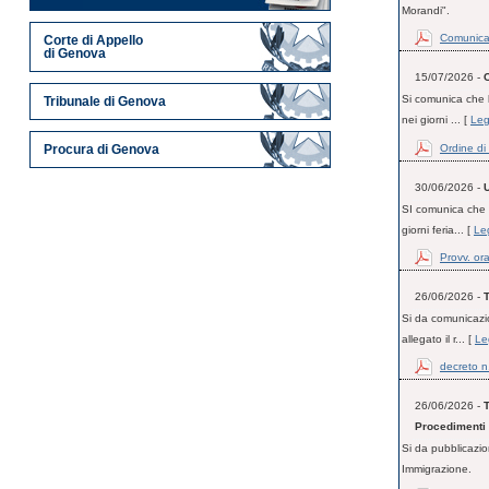
Morandi".
Comunicat
Corte di Appello
di Genova
15/07/2026 -
Si comunica che l
Tribunale di Genova
nei giorni ... [
Leg
Ordine di
Procura di Genova
30/06/2026 -
U
SI comunica che l
giorni feria... [
Leg
Provv. or
26/06/2026 -
Si da comunicazio
allegato il r... [
Le
decreto n
26/06/2026 -
Procedimenti 
Si da pubblicazio
Immigrazione.