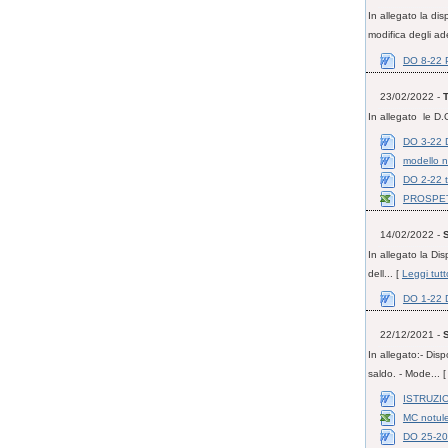
In allegato la 
modifica degli a
DO 8-22 
23/02/2022 -
T
In allegato le D.
DO 3-22 D
modello n
DO 2-22 t
PROSPET
14/02/2022 -
S
In allegato la Dis
dell... [
Leggi tutt
DO 1-22 Di
22/12/2021 -
S
In allegato:- Dis
saldo. - Mode... 
ISTRUZIO
MC notule
DO 25-2