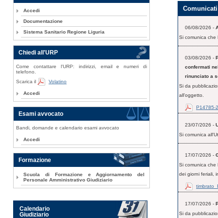
Comunicati 
Accedi
Documentazione
06/08/2026 -
Sistema Sanitario Regione Liguria
Si comunica che l
Chiedi all'URP
03/08/2026 -
Come contattare l'URP: indirizzi, email e numeri di
confermati ne
telefono.
rinunciato a s
Scarica il
Volatino
Si da pubblicazio
Accedi
all'oggetto.
P14785-
Esami avvocato
23/07/2026 -
U
Bandi, domande e calendario esami avvocato
Si comunica all'Ut
Accedi
17/07/2026 -
Formazione
Si comunica che l
dei giorni feriali, i
Scuola di Formazione e Aggiornamento del
Personale Amministrativo Giudiziario
timbrato_
17/07/2026 -
Calendario
Si da pubblicazio
Giudiziario