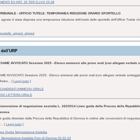
ENTI EX ART. 35 TER D.LVO 25.08
TRIBUNALE - UFFICIO TUTELE: TEMPORANEA RIDUZIONE ORARIO SPORTELLO
1 agosto è stata disposta una temporanea riduzione dell'orario dello sportello dell'Ufficio Tutele ch
sportello_signed_signed
 dell'URP
ESAME AVVOCATO Sessione 2025 - Elenco ammessi alle prove orali (con allegato verbale s
ME AVVOCATO Sessione 2025 - Elenco ammessi alle prove orali (con allegato verbale sorteggio 
'elen... [
Leggi tutto
]
CANDIDATI AMMESSI ORALE
GIO LETTERA ORALE
onvenzione di negoziazione assistita L. 162/2014 Linee guida della Procura della Repubblic
Genova
nee guida diramate dalla Procura della Repubblica di Genova in ordine alle convenzioni di negoziaz
... [
Leggi tutto
]
ee Guida Negoziazione Assistita
o Negoziazione Assistita Foro di Genova 02.02.23