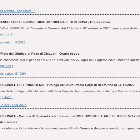
o stampa_dispositivo ...
CANCELLERIA SEZIONE GIP/GUP TRIBUNALE DI GENOVA - Orario estivo
'ufficio GIP/GUP del Tribunale di Genova, dal 27 luglio al 02 settembre 2026, sarà aperto dalle o
gi tutto
]
 servizio n. 8-2026
fficio del Giudice di Pace di Chiavari - Orario estivo
e cancellerie civili e penaali del GDP di Chiavari, dal 27 luglio al 31 agosto 2026, saranno aperte
gi tutto
]
ario estivo_GPCHV
TRIBUNALE PER I MINORENNI - Prologa chiusura Ufficio Corpi di Reato fino al 31/12/2026
ne della prologa della chiusura dell'Ufficio Corpi di Reato presso il Tribunale per i Minorenni fino
ggi tutto
]
. 6 del 26.06.2026
TRIBUNALE - Sezione XI Specializzata Stranieri - PROCEDIMENTI EX ART. 35 TER D.LVO 25/0
di Frontiera
ne delle specifiche relative alle iscrizioni presso il Ruolo Generale dei procedimenti di competenz