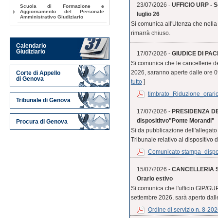
23/07/2026 -
UFFICIO URP - Se
Scuola di Formazione e
Aggiornamento del Personale
luglio 26
Amministrativo Giudiziario
Si comunica all'Utenza che nella 
rimarrà chiuso.
Calendario
Giudiziario
17/07/2026 -
GIUDICE DI PACE
Si comunica che le cancellerie d
2026, saranno aperte dalle ore 09.0
Corte di Appello
di Genova
tutto
]
timbrato_Riduzione_orario
Tribunale di Genova
17/07/2026 -
PRESIDENZA DE
disposititvo"Ponte Morandi"
Procura di Genova
Si da pubblicazione dell'allegat
Tribunale relativo al dispositivo 
Comunicato stampa_disposi
15/07/2026 -
CANCELLERIA S
Orario estivo
Si comunica che l'ufficio GIP/GUP
settembre 2026, sarà aperto dalle 
Ordine di servizio n. 8-20