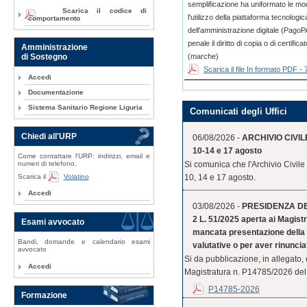
semplificazione ha uniformato le m
Scarica il codice di
l'utilizzo della piattaforma tecnologi
comportamento
dell'amministrazione digitale (PagoPA
penale il diritto di copia o di certi
Amministrazione
(marche)
di Sostegno
Scarica il file In formato PDF -
Accedi
Documentazione
Sistema Sanitario Regione Liguria
Comunicati degli Uffici
Chiedi all'URP
06/08/2026 -
ARCHIVIO CIVILE
10-14 e 17 agosto
Come contattare l'URP: indirizzi, email e
numeri di telefono.
Si comunica che l'Archivio Civile
Scarica il
Volatino
10, 14 e 17 agosto.
Accedi
03/08/2026 -
PRESIDENZA DEL 
2 L. 51/2025 aperta ai Magistr
Esami avvocato
mancata presentazione della 
Bandi, domande e calendario esami
valutative o per aver rinuncia
avvocato
Si da pubblicazione, in allegato,
Accedi
Magistratura n. P14785/2026 del 
P14785-2026
Formazione