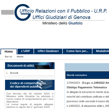
L'URP
Uffici Giudiziari
Come fare per...
Modulist
Home
Sei in:
Home
Documenti di utilità
Accedi
Novità normative
17/04/2023 -
D.Lgs. n.149/2022 At
Codice di comportamento
dei dipendenti pubblici
Obbligo Pagamento Telematico
In allegato le istruzioni in merito al p
Con decreto del 18 ottobre 2023, il
Ministero della Giustizia ha adottato il
nonchè del contributo unificato e dell
nuovo codice di comportamento per i suoi
processo civile secondo il nuovo dis
dipendenti.
Le nuove regole di seguito allegate
n.149/2022, di attuazione della L.2
saranno in vigore dal 1° gennaio 2024.