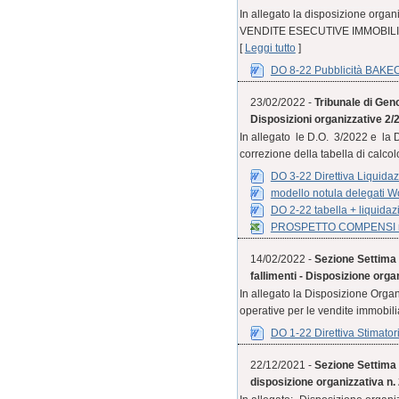
In allegato la disposizione org
VENDITE ESECUTIVE IMMOBILIARI
[
Leggi tutto
]
DO 8-22 Pubblicità BAKE
23/02/2022 -
Tribunale di Geno
Disposizioni organizzative 2/
In allegato le D.O. 3/2022 e la 
correzione della tabella di calcolo
DO 3-22 Direttiva Liquidaz
modello notula delegati W
DO 2-22 tabella + liquidaz
PROSPETTO COMPENSI re
14/02/2022 -
Sezione Settima C
fallimenti - Disposizione orga
In allegato la Disposizione Organi
operative per le vendite immobiliar
DO 1-22 Direttiva Stimatori
22/12/2021 -
Sezione Settima 
disposizione organizzativa n.