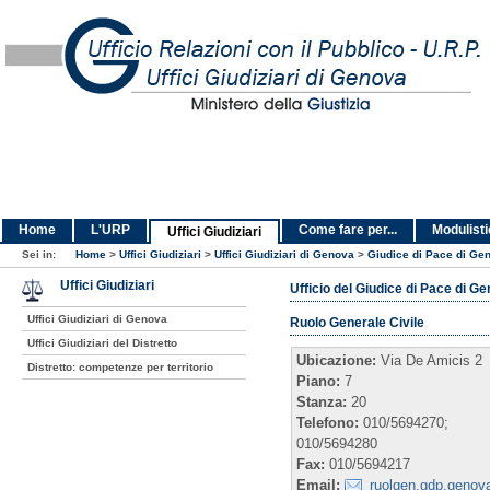
Home
L'URP
Come fare per...
Modulist
Uffici Giudiziari
Sei in:
Home
>
Uffici Giudiziari
>
Uffici Giudiziari di Genova
>
Giudice di Pace di Ge
Uffici Giudiziari
Ufficio del Giudice di Pace di 
Uffici Giudiziari di Genova
Ruolo Generale Civile
Uffici Giudiziari del Distretto
Ubicazione:
Via De Amicis 2
Distretto: competenze per territorio
Piano:
7
Stanza:
20
Telefono:
010/5694270;
010/5694280
Fax:
010/5694217
Email:
ruolgen.gdp.genova